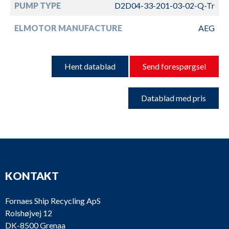
PUMP TYPE
D2D04-33-201-03-02-Q-Tr
ELMOTOR MANUFACTURE
AEG
Hent datablad
Send forespørgsel
Datablad med pris
KONTAKT
Fornaes Ship Recycling ApS
Rolshøjvej 12
DK-8500 Grenaa