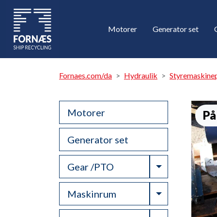
Motorer
Generator set
Fornaes.com/da
Hydraulik
Styremaskine
Motorer
På
Generator set
Toggle Drop
Gear /PTO
Toggle Drop
Maskinrum