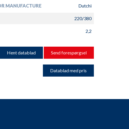
R MANUFACTURE
Dutchi
220/380
2,2
Hent datablad
Send forespørgsel
Datablad med pris