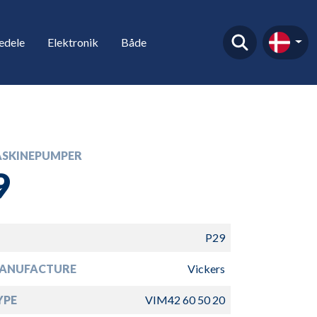
edele
Elektronik
Både
SKINEPUMPER
9
P29
ANUFACTURE
Vickers
YPE
VIM42 60 50 20