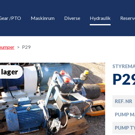
Gear /PTO
Maskinrum
Diverse
Hydraulik
Reserv
pumper
P29
STYREMA
 lager
P2
REF. NR
down
PUMP M
down
PUMP T