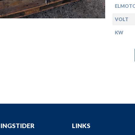
down
ELMOTO
down
VOLT
KW
down
down
INGSTIDER
LINKS