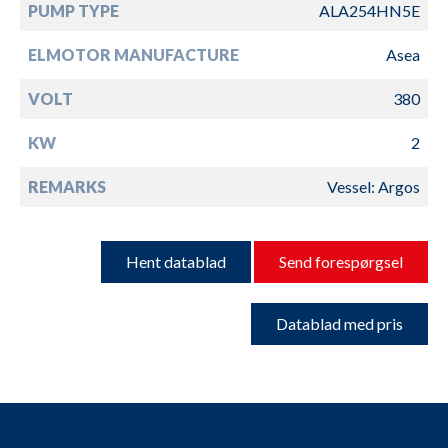
PUMP TYPE
ALA254HN5E
ELMOTOR MANUFACTURE
Asea
VOLT
380
KW
2
REMARKS
Vessel: Argos
Hent datablad
Send forespørgsel
Datablad med pris