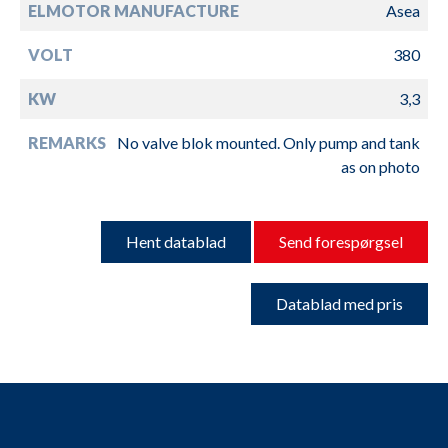
ELMOTOR MANUFACTURE
Asea
VOLT
380
KW
3,3
REMARKS
No valve blok mounted. Only pump and tank
as on photo
Hent datablad
Send forespørgsel
Datablad med pris