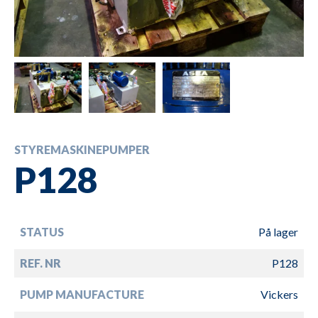
STYREMASKINEPUMPER
P128
STATUS
På lager
REF. NR
P128
PUMP MANUFACTURE
Vickers