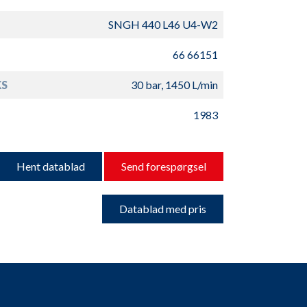
SNGH 440 L46 U4-W2
66 66151
S
30 bar, 1450 L/min
1983
Hent datablad
Send forespørgsel
Datablad med pris