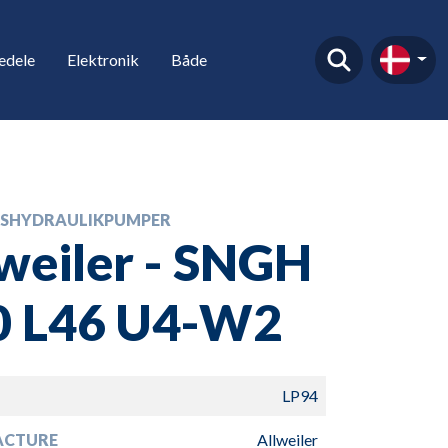
edele
Elektronik
Både
SHYDRAULIKPUMPER
weiler - SNGH
0 L46 U4-W2
LP94
ACTURE
Allweiler