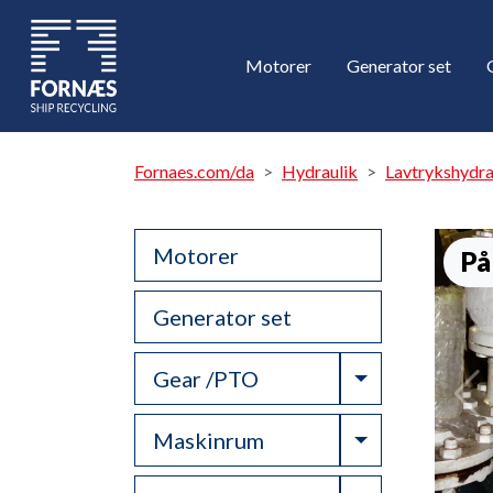
Motorer
Generator set
Fornaes.com/da
Hydraulik
Lavtrykshydr
Motorer
På
Generator set
Toggle Drop
Gear /PTO
Toggle Drop
Maskinrum