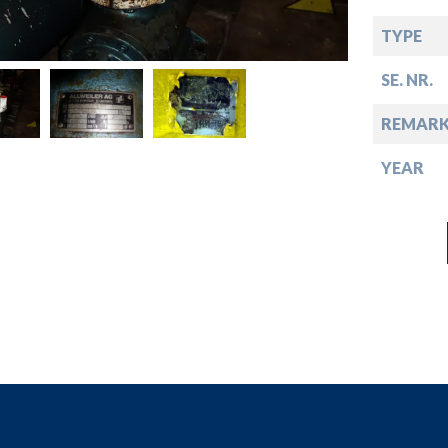
down
TYPE
down
SE. NR.
down
REMARK
YEAR
down