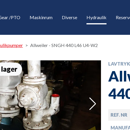
Gear /PTO
Maskinrum
Diverse
Hydraulik
Reserv
aulikpumper
Allweiler - SNGH 440 L46 U4-W2
LAVTRYK
 lager
All
44
down
REF. NR
down
MANUF