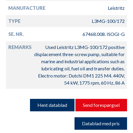
MANUFACTURE
Leistritz
TYPE
L3MG-100/172
SE. NR.
67468.008. ISOGI-G
REMARKS
Used Leistritz L3MG-100/172 positive
displacement three-screw pump, suitable for
marine and industrial applications such as
lubricating oil, fuel oil and transfer duties.
Electro motor: Dutchi DM1 225 M4. 440V,
54 kW, 1775 rpm, 60 Hz, 86 A
Hent datablad
Send forespørgsel
Datablad med pris