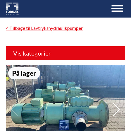
< Tilbage til Lavtrykshydraulikpumper
Vis kategorier
På lager