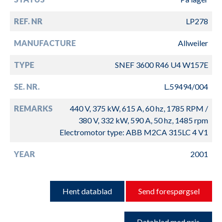
REF. NR
LP278
MANUFACTURE
Allweiler
TYPE
SNEF 3600 R46 U4 W157E
SE. NR.
L.59494/004
REMARKS
440 V, 375 kW, 615 A, 60 hz, 1785 RPM /
380 V, 332 kW, 590 A, 50 hz, 1485 rpm
Electromotor type: ABB M2CA 315LC 4 V1
YEAR
2001
Hent datablad
Send forespørgsel
Datablad med pris