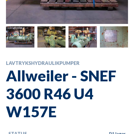
LAVTRYKSHYDRAULIKPUMPER
Allweiler - SNEF
3600 R46 U4
W157E
STATUS
På lager