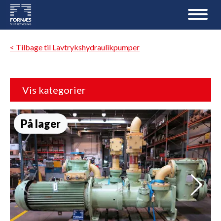
< Tilbage til Lavtrykshydraulikpumper
Vis kategorier
På lager