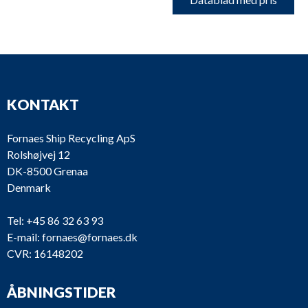
KONTAKT
Fornaes Ship Recycling ApS
Rolshøjvej 12
DK-8500 Grenaa
Denmark
Tel:
+45 86 32 63 93
E-mail:
fornaes@fornaes.dk
CVR: 16148202
ÅBNINGSTIDER