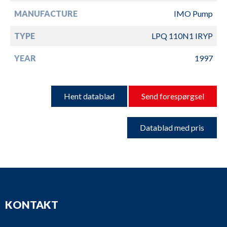
MANUFACTURE
IMO Pump
TYPE
LPQ 110N1 IRYP
YEAR
1997
Hent datablad
Send forespørgsel
Datablad med pris
KONTAKT