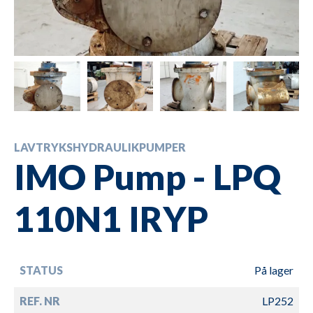
LAVTRYKSHYDRAULIKPUMPER
IMO Pump - LPQ
110N1 IRYP
STATUS
På lager
REF. NR
LP252