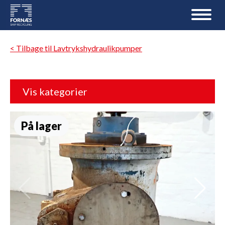
< Tilbage til Lavtrykshydraulikpumper
Vis kategorier
På lager