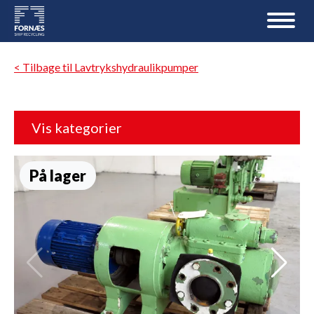
< Tilbage til Lavtrykshydraulikpumper
Vis kategorier
På lager