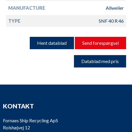
MANUFACTURE
Allweiler
TYPE
SNF 40 R 46
Hent datablad
Send forespørgsel
Datablad med pris
KONTAKT
Fornaes Ship Recycling ApS
Rolshøjvej 12