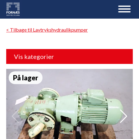
< Tilbage til Lavtrykshydraulikpumper
Vis kategorier
På lager