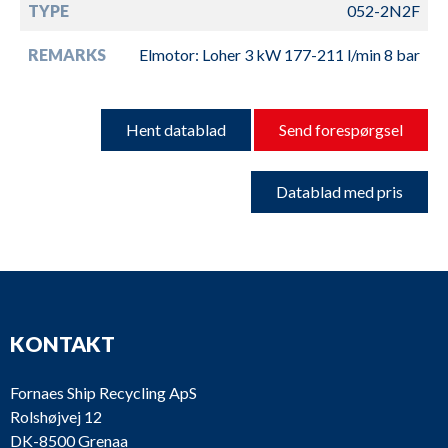
TYPE
052-2N2F
REMARKS
Elmotor: Loher 3 kW 177-211 l/min 8 bar
Hent datablad
Send forespørgsel
Datablad med pris
KONTAKT
Fornaes Ship Recycling ApS
Rolshøjvej 12
DK-8500 Grenaa