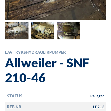
LAVTRYKSHYDRAULIKPUMPER
Allweiler - SNF
210-46
STATUS
På lager
REF. NR
LP213