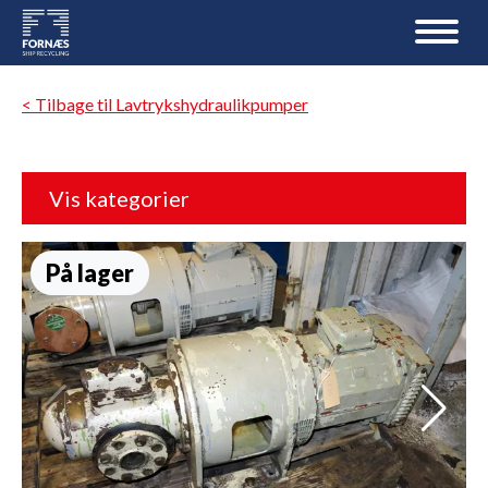
< Tilbage til Lavtrykshydraulikpumper
Vis kategorier
På lager