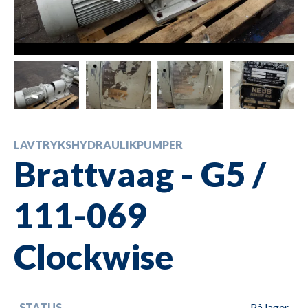
LAVTRYKSHYDRAULIKPUMPER
Brattvaag - G5 /
111-069
Clockwise
STATUS
På lager