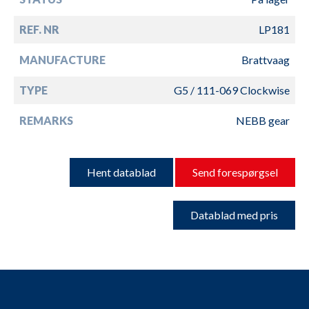
REF. NR
LP181
MANUFACTURE
Brattvaag
TYPE
G5 / 111-069 Clockwise
REMARKS
NEBB gear
Hent datablad
Send forespørgsel
Datablad med pris