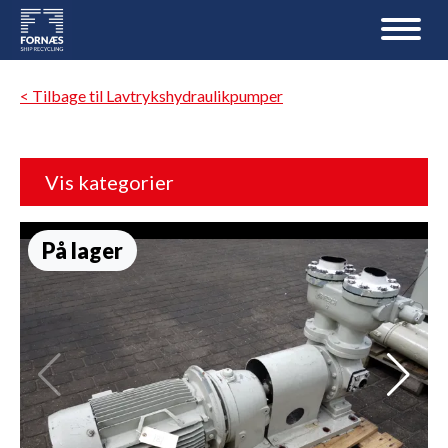
< Tilbage til Lavtrykshydraulikpumper
Vis kategorier
På lager