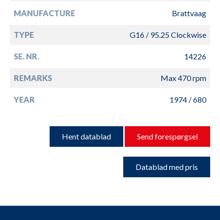
MANUFACTURE
Brattvaag
TYPE
G16 / 95.25 Clockwise
SE. NR.
14226
REMARKS
Max 470 rpm
YEAR
1974 / 680
Hent datablad
Send forespørgsel
Datablad med pris