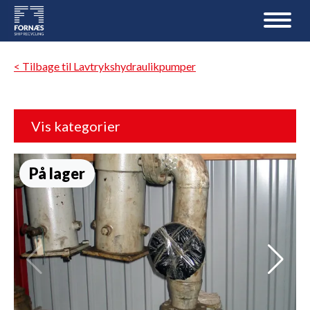
< Tilbage til Lavtrykshydraulikpumper
Vis kategorier
På lager