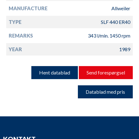
MANUFACTURE
Allweiler
TYPE
SLF 440 ER40
REMARKS
343 l/min. 1450 rpm
YEAR
1989
Hent datablad
Send forespørgsel
Datablad med pris
KONTAKT