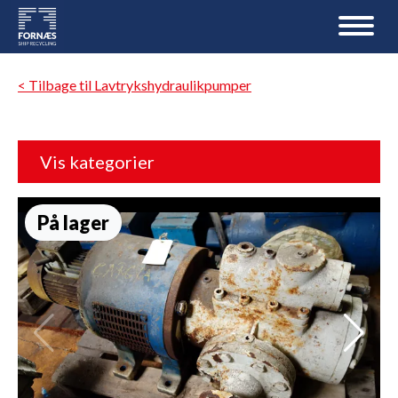
< Tilbage til Lavtrykshydraulikpumper
Vis kategorier
På lager