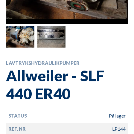
LAVTRYKSHYDRAULIKPUMPER
Allweiler - SLF
440 ER40
STATUS
På lager
REF. NR
LP144