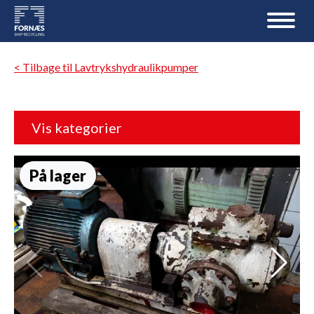
< Tilbage til Lavtrykshydraulikpumper
Vis kategorier
På lager