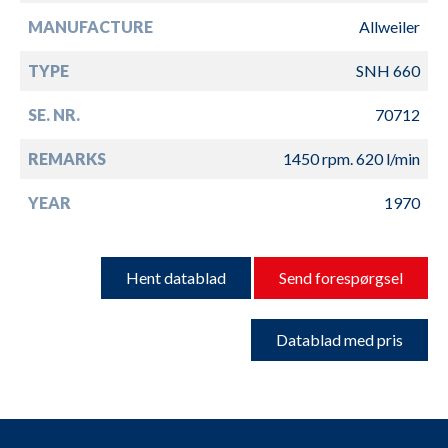
MANUFACTURE
Allweiler
TYPE
SNH 660
SE. NR.
70712
REMARKS
1450 rpm. 620 l/min
YEAR
1970
Hent datablad
Send forespørgsel
Datablad med pris