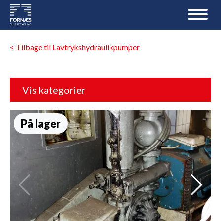
< Tilbage til Lavtrykshydraulikpumper
Vis kategorier
På lager