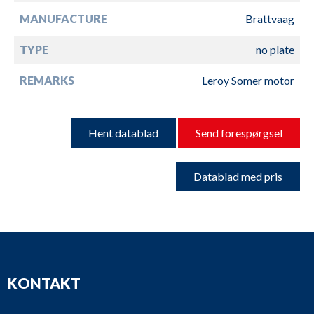
MANUFACTURE
Brattvaag
TYPE
no plate
REMARKS
Leroy Somer motor
Hent datablad
Send forespørgsel
Datablad med pris
KONTAKT