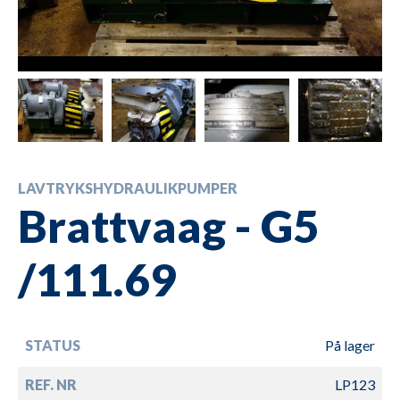
LAVTRYKSHYDRAULIKPUMPER
Brattvaag - G5
/111.69
STATUS
På lager
REF. NR
LP123