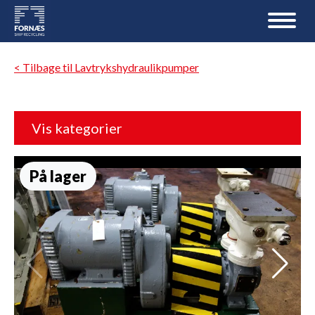
< Tilbage til Lavtrykshydraulikpumper
Vis kategorier
På lager