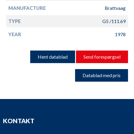
MANUFACTURE
Brattvaag
TYPE
G5 /111.69
YEAR
1978
Hent datablad
Send forespørgsel
Datablad med pris
KONTAKT