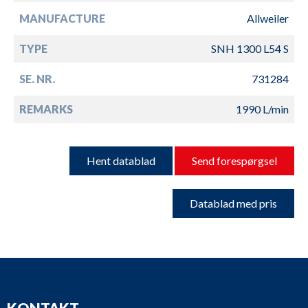
MANUFACTURE
Allweiler
TYPE
SNH 1300 L54 S
SE. NR.
731284
REMARKS
1990 L/min
Hent datablad
Send forespørgsel
Datablad med pris
KONTAKT