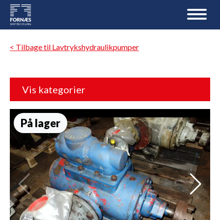
< Tilbage til Lavtrykshydraulikpumper
Vis kategorier
På lager