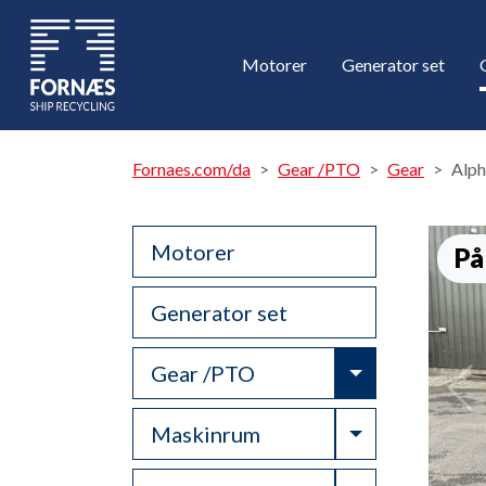
Motorer
Generator set
Fornaes.com/da
Gear /PTO
Gear
Alph
Motorer
På
Generator set
Toggle Drop
Gear /PTO
Toggle Drop
Maskinrum