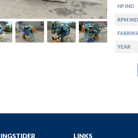
down
HP IND
down
RPM IN
FABRIKS
down
YEAR
down
INGSTIDER
LINKS