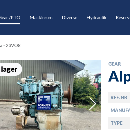
Gear /PTO
Maskinrum
Diverse
Hydraulik
Reserv
a - 23VO8
GEAR
 lager
Al
REF. NR
down
MANUF
down
TYPE