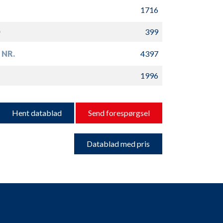
1716
D
399
 NR.
4397
1996
Hent datablad
Send forespørgsel
Datablad med pris