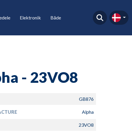
edele
Elektronik
Både
pha - 23VO8
GB876
ACTURE
Alpha
23VO8