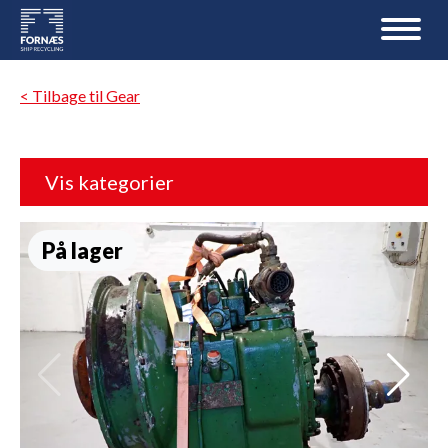
< Tilbage til Gear
Vis kategorier
På lager