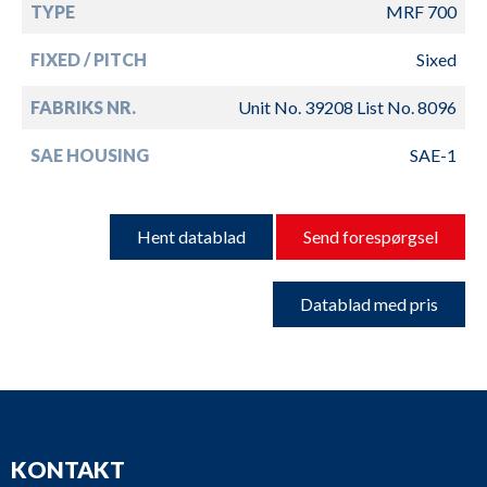
TYPE
MRF 700
FIXED / PITCH
Sixed
FABRIKS NR.
Unit No. 39208 List No. 8096
SAE HOUSING
SAE-1
Hent datablad
Send forespørgsel
Datablad med pris
KONTAKT