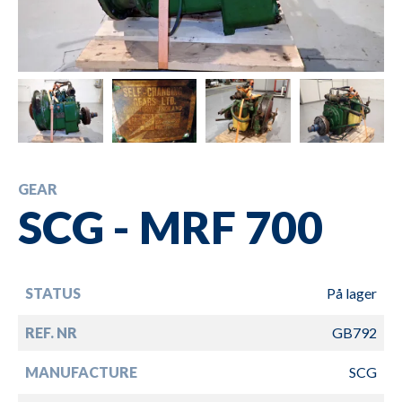
GEAR
SCG - MRF 700
STATUS
På lager
REF. NR
GB792
MANUFACTURE
SCG