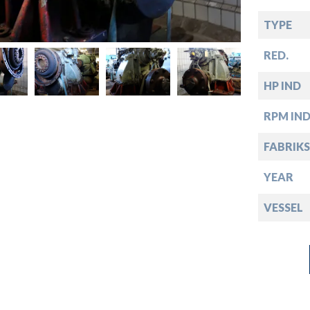
down
TYPE
down
RED.
down
HP IND
RPM IN
down
FABRIKS
YEAR
VESSEL