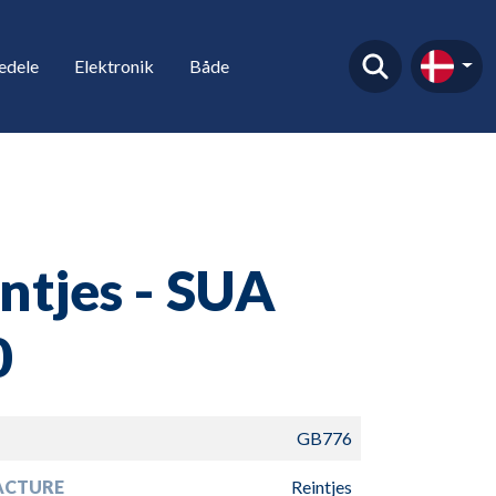
edele
Elektronik
Både
ntjes - SUA
0
GB776
ACTURE
Reintjes