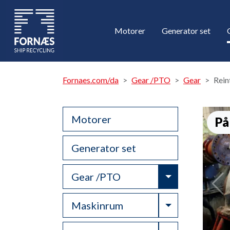
Motorer
Generator set
Fornaes.com/da
Gear /PTO
Gear
Rein
Motorer
På
Generator set
Toggle Drop
Gear /PTO
Toggle Drop
Maskinrum