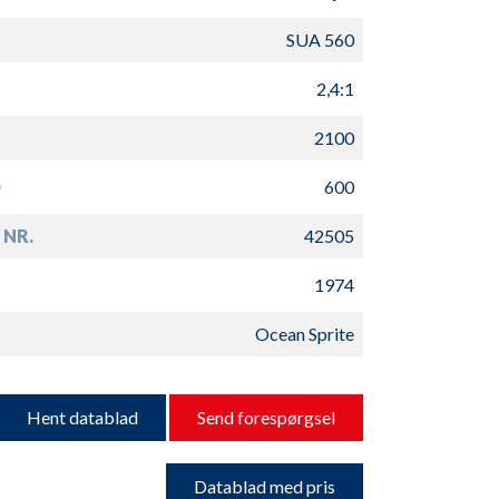
SUA 560
2,4:1
2100
D
600
 NR.
42505
1974
Ocean Sprite
Hent datablad
Send forespørgsel
Datablad med pris