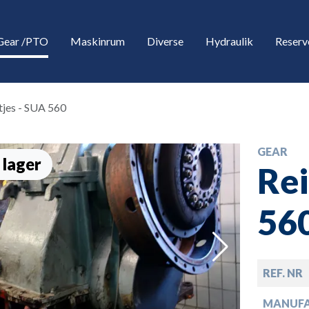
Gear /PTO
Maskinrum
Diverse
Hydraulik
Reserv
tjes - SUA 560
GEAR
 lager
Rei
56
down
REF. NR
down
MANUF