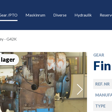
Gear /PTO
Maskinrum
Diverse
Hydraulik
Reserv
øy - G42K
GEAR
 lager
Fin
REF. NR
down
MANUF
down
TYPE