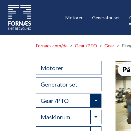
Motorer
Generator set
Fornaes.com/da
Gear /PTO
Gear
Finn
Motorer
På
Generator set
Toggle Drop
Gear /PTO
Toggle Drop
Maskinrum