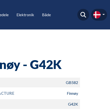
edele
Elektronik
Både
nøy - G42K
GB582
ACTURE
Finnøy
G42K