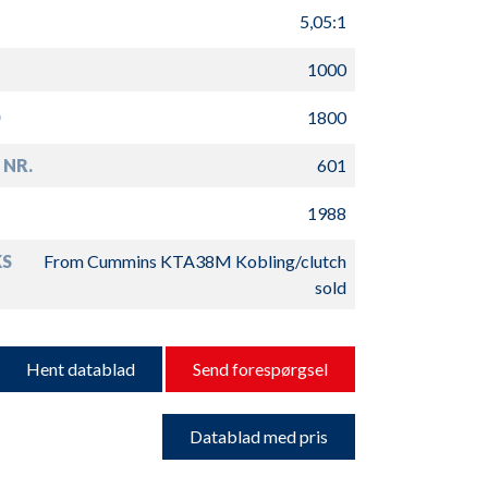
5,05:1
1000
D
1800
 NR.
601
1988
S
From Cummins KTA38M Kobling/clutch
sold
Hent datablad
Send forespørgsel
Datablad med pris