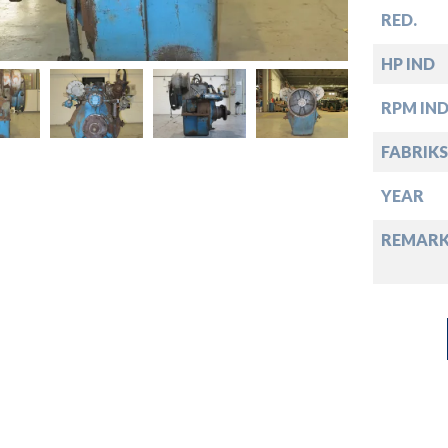
down
RED.
down
HP IND
RPM IN
down
FABRIKS
down
YEAR
REMARK