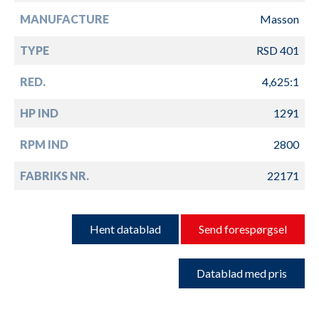
MANUFACTURE
Masson
TYPE
RSD 401
RED.
4,625:1
HP IND
1291
RPM IND
2800
FABRIKS NR.
22171
Hent datablad
Send forespørgsel
Datablad med pris