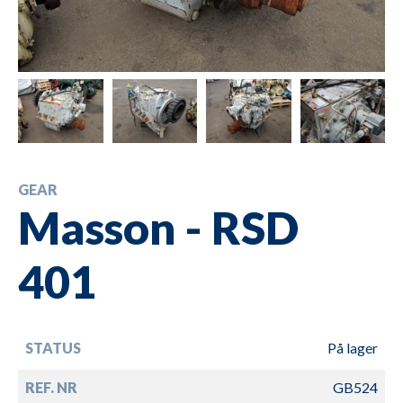
GEAR
Masson - RSD
401
STATUS
På lager
REF. NR
GB524