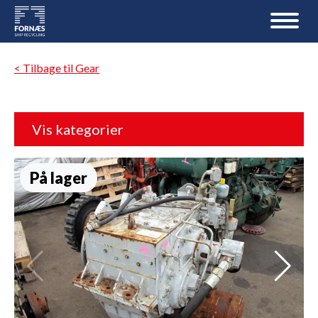
< Tilbage til Gear
Vis kategorier
På lager