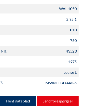
WAL 1050
2,95:1
810
D
750
 NR.
43523
1975
Louise L
S
MWM TBD 440-6
Hent datablad
Send forespørgsel