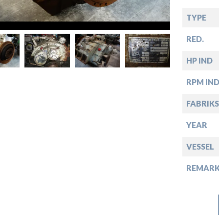
down
TYPE
down
RED.
down
HP IND
RPM IN
down
FABRIKS
YEAR
VESSEL
REMARK