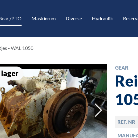
Gear /PTO
Maskinrum
Diverse
Hydraulik
Reserv
tjes - WAL 1050
GEAR
 lager
Rei
10
down
REF. NR
down
MANUF