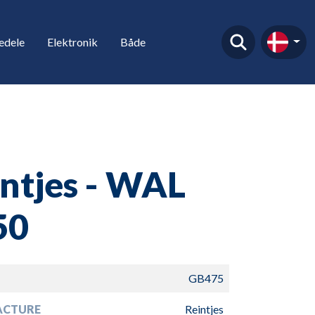
edele
Elektronik
Både
ntjes - WAL
50
GB475
ACTURE
Reintjes