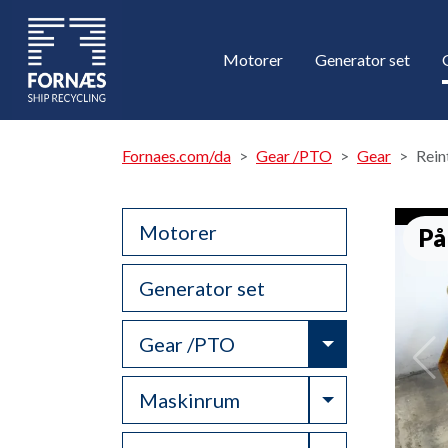
Motorer
Generator set
Fornaes.com/da
Gear /PTO
Gear
Rein
Motorer
På
Generator set
Toggle Drop
Gear /PTO
Toggle Drop
Maskinrum