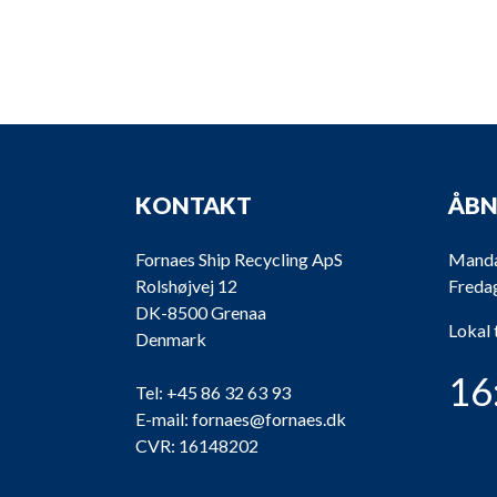
KONTAKT
ÅBN
Fornaes Ship Recycling ApS
Mandag
Rolshøjvej 12
Fredag
DK-8500 Grenaa
Lokal 
Denmark
16
Tel:
+45 86 32 63 93
E-mail:
fornaes@fornaes.dk
CVR: 16148202