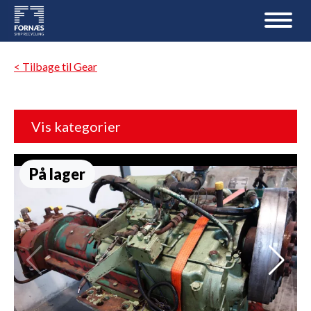
< Tilbage til Gear
Vis kategorier
På lager