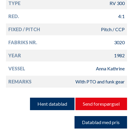
TYPE
RV 300
RED.
4:1
FIXED / PITCH
Pitch / CCP
FABRIKS NR.
3020
YEAR
1982
VESSEL
Anna Kathrine
REMARKS
With PTO and funk gear
Hent datablad
Send forespørgsel
Datablad med pris