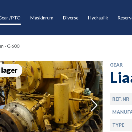
Gear /PTO
Maskinrum
Diverse
Hydraulik
Reserv
en - G 600
GEAR
 lager
Lia
REF. NR
down
MANUF
down
TYPE