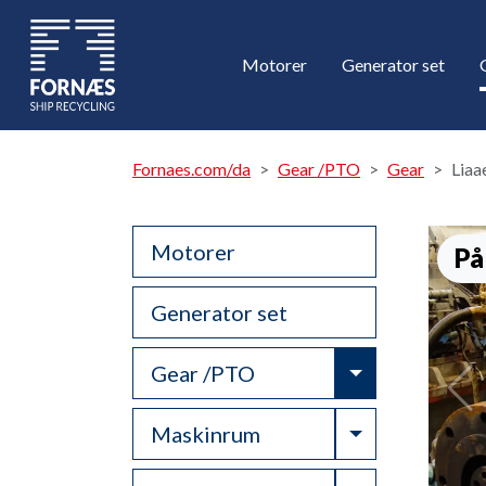
Motorer
Generator set
Fornaes.com/da
Gear /PTO
Gear
Liaa
Motorer
På
Generator set
Toggle Drop
Gear /PTO
Toggle Drop
Maskinrum