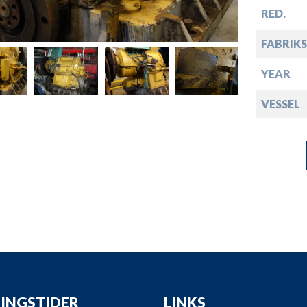
down
RED.
down
FABRIKS
YEAR
down
VESSEL
down
INGSTIDER
LINKS