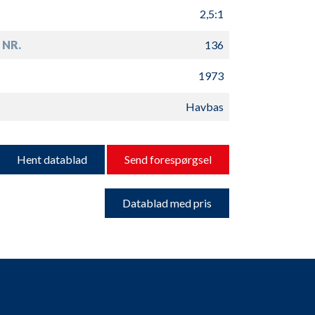
2,5:1
 NR.
136
1973
Havbas
Hent datablad
Send forespørgsel
Datablad med pris