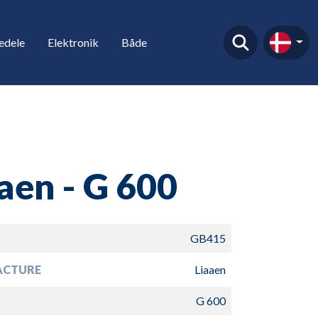
edele
Elektronik
Både
aen - G 600
GB415
ACTURE
Liaaen
G 600