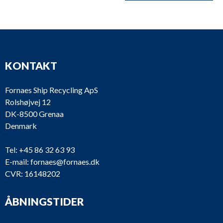
KONTAKT
Fornaes Ship Recycling ApS
Rolshøjvej 12
DK-8500 Grenaa
Denmark
Tel:
+45 86 32 63 93
E-mail:
fornaes@fornaes.dk
CVR: 16148202
ÅBNINGSTIDER