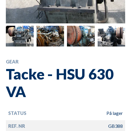
GEAR
Tacke - HSU 630
VA
STATUS
På lager
REF. NR
GB388