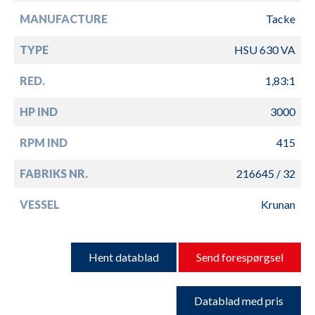
MANUFACTURE
Tacke
TYPE
HSU 630 VA
RED.
1,83:1
HP IND
3000
RPM IND
415
FABRIKS NR.
216645 / 32
VESSEL
Krunan
Hent datablad
Send forespørgsel
Datablad med pris