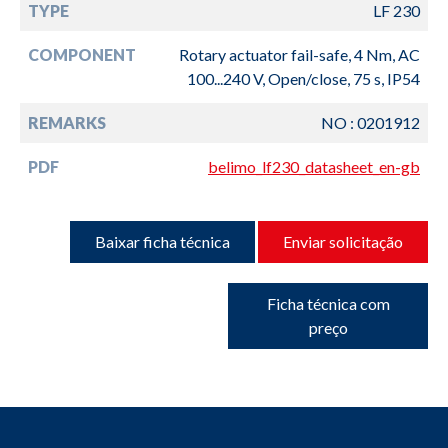
TYPE
LF 230
COMPONENT
Rotary actuator fail-safe, 4 Nm, AC
100...240 V, Open/close, 75 s, IP54
REMARKS
NO : 0201912
PDF
belimo_lf230_datasheet_en-gb
Baixar ficha técnica
Enviar solicitação
Ficha técnica com
preço