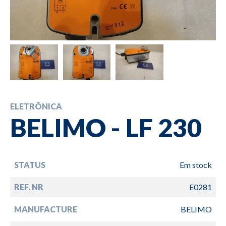
ELETRÔNICA
BELIMO - LF 230
STATUS
Em stock
REF. NR
E0281
MANUFACTURE
BELIMO