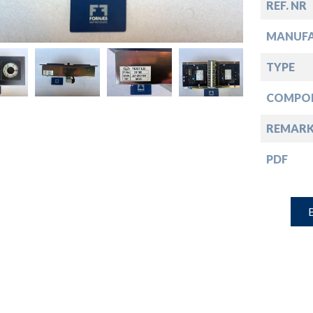
down
REF. NR
MANUF
down
TYPE
down
COMPO
REMARK
down
PDF
B