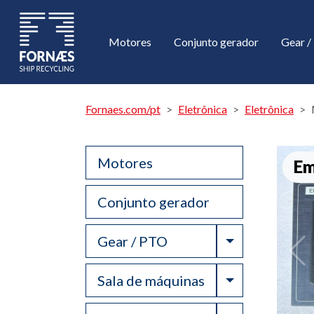
Motores
Conjunto gerador
Gear 
Fornaes.com/pt
Eletrônica
Eletrônica
Motores
Em
Conjunto gerador
Toggle Drop
Gear / PTO
Toggle Drop
Sala de máquinas