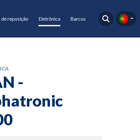
 de reposição
Eletrônica
Barcos
ICA
N -
hatronic
00