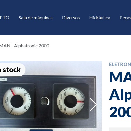
/ PTO
Sala de máquinas
Diversos
Hidráulica
Peças
MAN - Alphatronic 2000
ELETRÔN
 stock
MA
Alp
down
20
down