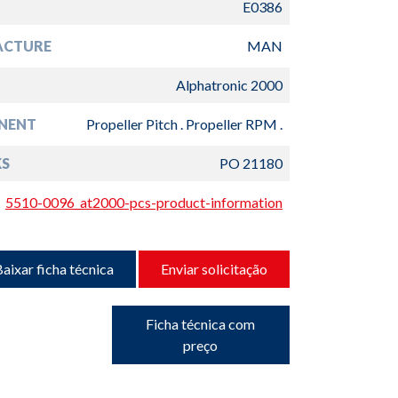
E0386
ACTURE
MAN
Alphatronic 2000
NENT
Propeller Pitch . Propeller RPM .
S
PO 21180
5510-0096_at2000-pcs-product-information
aixar ficha técnica
Enviar solicitação
Ficha técnica com
preço