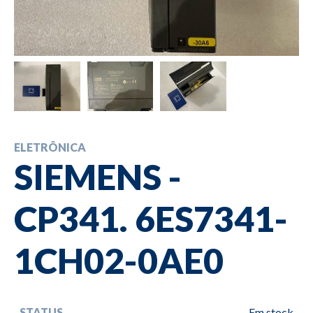
ELETRÔNICA
SIEMENS -
CP341. 6ES7341-
1CH02-0AE0
STATUS
Em stock