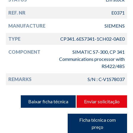
REF. NR
E0371
MANUFACTURE
SIEMENS
TYPE
CP341. 6ES7341-1CH02-0AE0
COMPONENT
SIMATIC S7-300, CP 341
Communications processor with
RS422/485
REMARKS
S/N : C-V1S78037
Baixar ficha técnica
Enviar solicitação
Ficha técnica com
preço