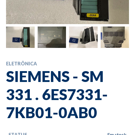
ELETRÔNICA
SIEMENS - SM
331 . 6ES7331-
7KB01-0AB0
STATUS
Em stock