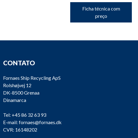
Ficha técnica com
preço
CONTATO
Fornaes Ship Recycling ApS
Rolshøjvej 12
DK-8500 Grenaa
Dinamarca
Tel:
+45 86 32 63 93
E-mail:
fornaes@fornaes.dk
CVR: 16148202