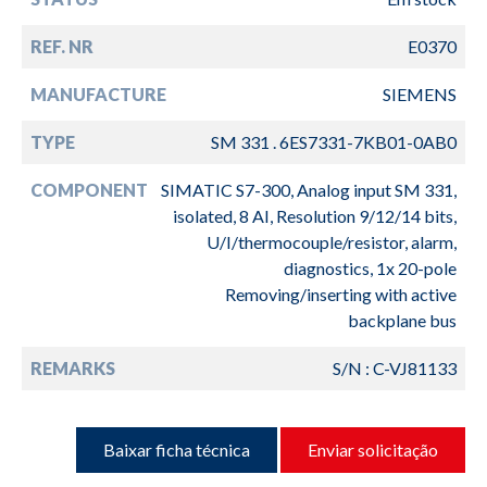
REF. NR
E0370
MANUFACTURE
SIEMENS
TYPE
SM 331 . 6ES7331-7KB01-0AB0
COMPONENT
SIMATIC S7-300, Analog input SM 331,
isolated, 8 AI, Resolution 9/12/14 bits,
U/I/thermocouple/resistor, alarm,
diagnostics, 1x 20-pole
Removing/inserting with active
backplane bus
REMARKS
S/N : C-VJ81133
Baixar ficha técnica
Enviar solicitação