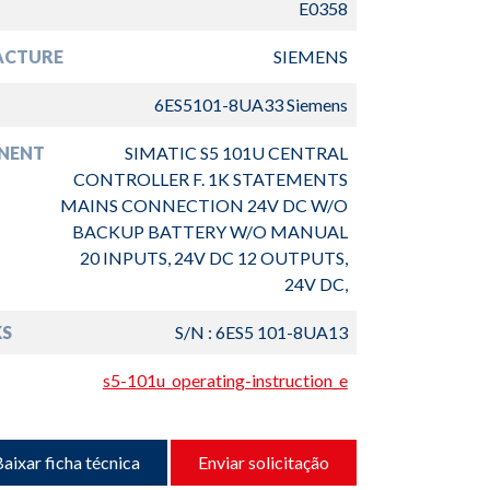
E0358
ACTURE
SIEMENS
6ES5101-8UA33 Siemens
NENT
SIMATIC S5 101U CENTRAL
CONTROLLER F. 1K STATEMENTS
MAINS CONNECTION 24V DC W/O
BACKUP BATTERY W/O MANUAL
20 INPUTS, 24V DC 12 OUTPUTS,
24V DC,
S
S/N : 6ES5 101-8UA13
s5-101u_operating-instruction_e
aixar ficha técnica
Enviar solicitação