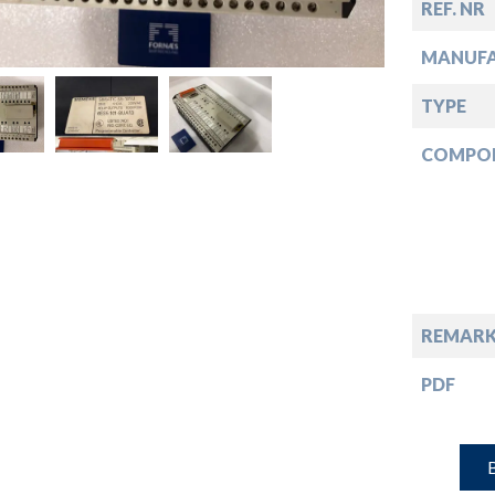
down
REF. NR
MANUF
down
TYPE
down
COMPO
down
REMARK
PDF
B