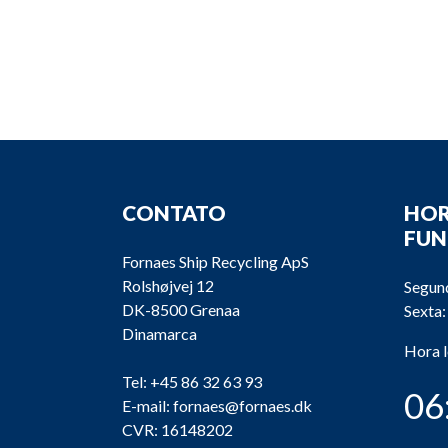
CONTATO
HOR
FU
Fornaes Ship Recycling ApS
Rolshøjvej 12
Segund
DK-8500 Grenaa
Sexta:
Dinamarca
Hora 
Tel:
+45 86 32 63 93
06
E-mail:
fornaes@fornaes.dk
CVR: 16148202