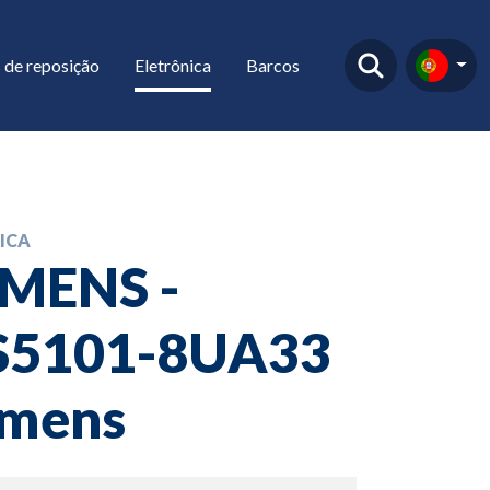
 de reposição
Eletrônica
Barcos
ICA
EMENS -
S5101-8UA33
emens