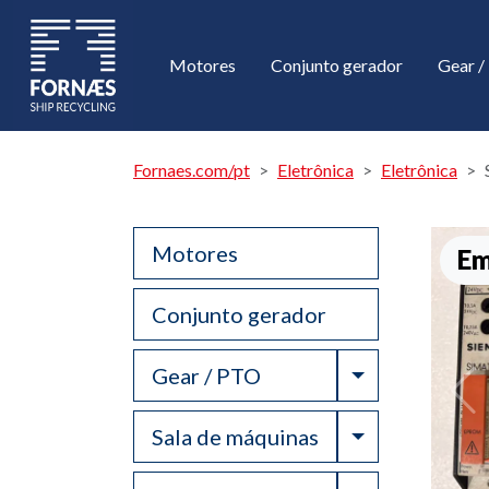
Motores
Conjunto gerador
Gear 
Fornaes.com/pt
Eletrônica
Eletrônica
Motores
Em
Conjunto gerador
Toggle Drop
Gear / PTO
Toggle Drop
Sala de máquinas