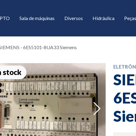
/ PTO
Sala de máquinas
Diversos
Hidráulica
Peças
SIEMENS - 6ES5101-8UA33 Siemens
ELETRÔN
 stock
SI
6E
down
Si
down