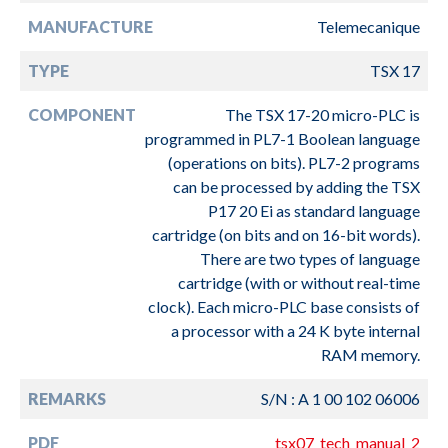
MANUFACTURE
Telemecanique
TYPE
TSX 17
COMPONENT
The TSX 17-20 micro-PLC is
programmed in PL7-1 Boolean language
(operations on bits). PL7-2 programs
can be processed by adding the TSX
P17 20 Ei as standard language
cartridge (on bits and on 16-bit words).
There are two types of language
cartridge (with or without real-time
clock). Each micro-PLC base consists of
a processor with a 24 K byte internal
RAM memory.
REMARKS
S/N : A 1 00 102 06006
PDF
tsx07_tech_manual_2