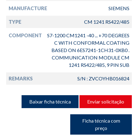
MANUFACTURE
SIEMENS
TYPE
CM 1241 RS422/485
COMPONENT
S7-1200 CM1241 -40 ... +70 DEGREES
C WITH CONFORMAL COATING
BASED ON 6ES7241-1CH31-0XB0 .
COMMUNICATION MODULE CM
1241 RS422/485, 9 PIN SUB
REMARKS
S/N : ZVCOYHB016824
Baixar ficha técnica
Enviar solicitação
Ficha técnica com
preço