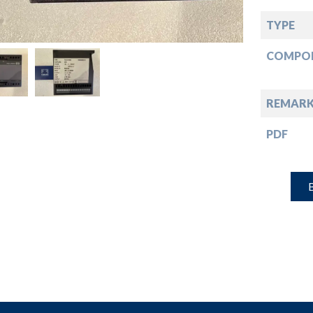
down
TYPE
down
COMPO
down
REMARK
PDF
down
B