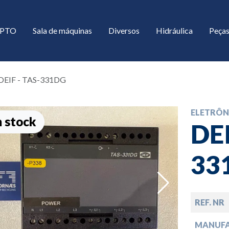
/ PTO
Sala de máquinas
Diversos
Hidráulica
Peças
DEIF - TAS-331DG
ELETRÔN
 stock
DEI
33
down
REF. NR
down
MANUF