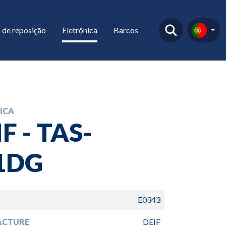
 de reposição
Eletrônica
Barcos
ICA
F - TAS-
1DG
E0343
ACTURE
DEIF