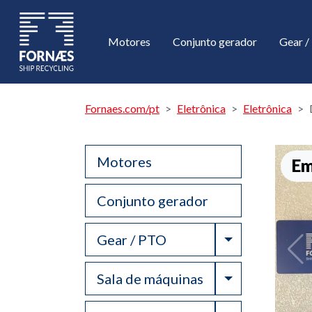
Motores
Conjunto gerador
Gear 
Fornaes.com/pt
Eletrônica
Eletrônica
Motores
Em
Conjunto gerador
Toggle Drop
Gear / PTO
Toggle Drop
Sala de máquinas