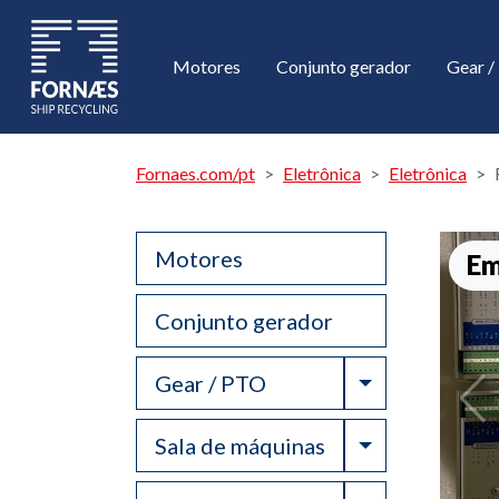
Motores
Conjunto gerador
Gear 
Fornaes.com/pt
Eletrônica
Eletrônica
Motores
Em
Conjunto gerador
Toggle Drop
Gear / PTO
Toggle Drop
Sala de máquinas