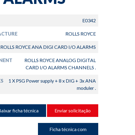
E0342
ACTURE
ROLLS ROYCE
ROLLS ROYCE ANA DIGI CARD I/O ALARMS
NENT
ROLLS ROYCE ANALOG DIGITAL
CARD I/O ALARMS CHANNELS .
S
1 X PSG Power supply + 8 x DIG + 3x ANA
moduler .
aixar ficha técnica
Enviar solicitação
Ficha técnica com