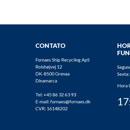
CONTATO
HOR
FU
Fornaes Ship Recycling ApS
Rolshøjvej 12
Segund
DK-8500 Grenaa
Sexta:
Dinamarca
Hora 
Tel:
+45 86 32 63 93
17
E-mail:
fornaes@fornaes.dk
CVR: 16148202