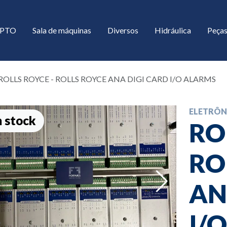
/ PTO
Sala de máquinas
Diversos
Hidráulica
Peças
ROLLS ROYCE - ROLLS ROYCE ANA DIGI CARD I/O ALARMS
ELETRÔN
 stock
RO
RO
down
AN
down
I/