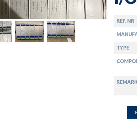
down
down
REF. NR
MANUF
down
TYPE
COMPO
down
REMARK
B