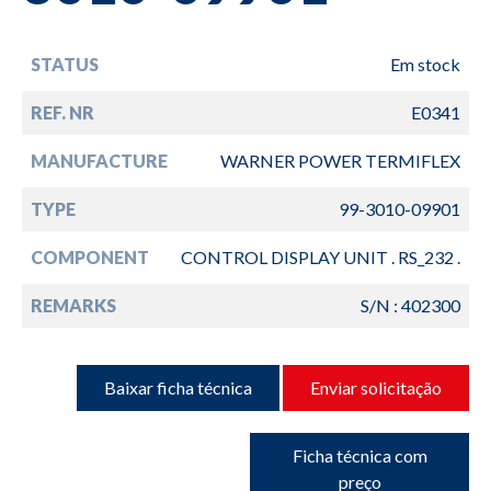
STATUS
Em stock
REF. NR
E0341
MANUFACTURE
WARNER POWER TERMIFLEX
TYPE
99-3010-09901
COMPONENT
CONTROL DISPLAY UNIT . RS_232 .
REMARKS
S/N : 402300
Baixar ficha técnica
Enviar solicitação
Ficha técnica com
preço