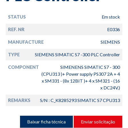
STATUS
Em stock
REF. NR
E0336
MANUFACTURE
SIEMENS
TYPE
SIEMENS SIMATIC S7 -300 PLC Controller
COMPONENT
SIMENENS SIMATIC S7 - 300
(CPU313 )+ Power supply PS307 2A + 4
x SM331 - (8x 12BIT )+ 4 x SM321 - (16
x DC24V.)
REMARKS
S/N : C_K8285293 SIMATIC S7 CPU313
Baixar ficha técnica
Enviar solicitação