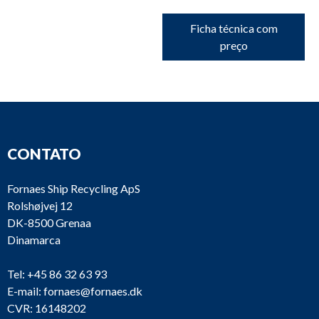
Ficha técnica com
preço
CONTATO
Fornaes Ship Recycling ApS
Rolshøjvej 12
DK-8500 Grenaa
Dinamarca
Tel:
+45 86 32 63 93
E-mail:
fornaes@fornaes.dk
CVR: 16148202