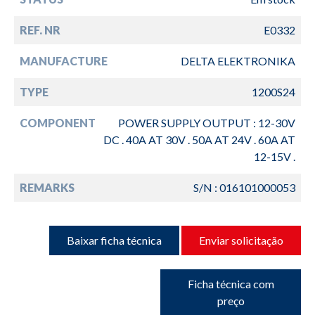
REF. NR
E0332
MANUFACTURE
DELTA ELEKTRONIKA
TYPE
1200S24
COMPONENT
POWER SUPPLY OUTPUT : 12-30V
DC . 40A AT 30V . 50A AT 24V . 60A AT
12-15V .
REMARKS
S/N : 016101000053
Baixar ficha técnica
Enviar solicitação
Ficha técnica com
preço