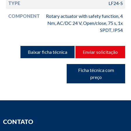
TYPE
LF24-S
COMPONENT
Rotary actuator with safety function, 4
Nm, AC/DC 24 V, Open/close, 75 s, 1x
SPDT, IP54
Baixar ficha técnica
Enviar solicitação
Ficha técnica com
preço
CONTATO