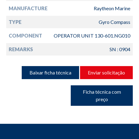
MANUFACTURE
Raytheon Marine
TYPE
Gyro Compass
COMPONENT
OPERATOR UNIT 130-601.NG010
REMARKS
SN : 0904
Baixar ficha técnica
Enviar solicitação
Ficha técnica com
preço