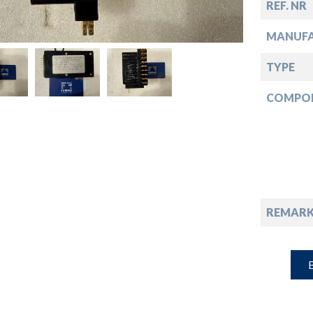
down
REF. NR
MANUF
down
TYPE
down
COMPO
down
REMARK
B