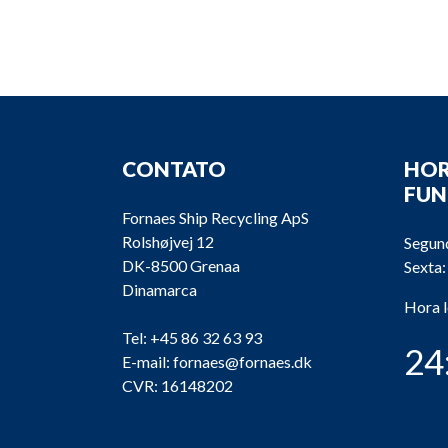
CONTATO
HOR
FU
Fornaes Ship Recycling ApS
Rolshøjvej 12
Segund
DK-8500 Grenaa
Sexta:
Dinamarca
Hora 
Tel:
+45 86 32 63 93
24
E-mail:
fornaes@fornaes.dk
CVR: 16148202