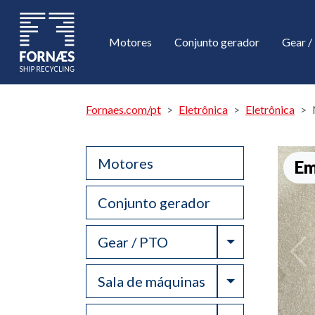
Motores
Conjunto gerador
Gear 
Fornaes.com/pt
Eletrônica
Eletrônica
Motores
Em
Conjunto gerador
Toggle Drop
Gear / PTO
Toggle Drop
Sala de máquinas