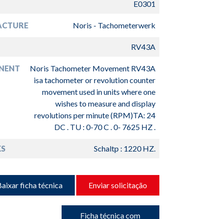
E0301
ACTURE
Noris - Tachometerwerk
RV43A
NENT
Noris Tachometer Movement RV43A
isa tachometer or revolution counter
movement used in units where one
wishes to measure and display
revolutions per minute (RPM)TA: 24
DC . TU : 0-70 C . 0- 7625 HZ .
S
Schaltp : 1220 HZ.
aixar ficha técnica
Enviar solicitação
Ficha técnica com