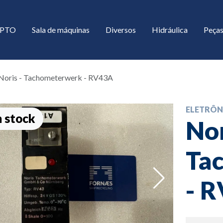
/ PTO
Sala de máquinas
Diversos
Hidráulica
Peças
Noris - Tachometerwerk - RV43A
ELETRÔN
 stock
Nor
Ta
down
- 
down