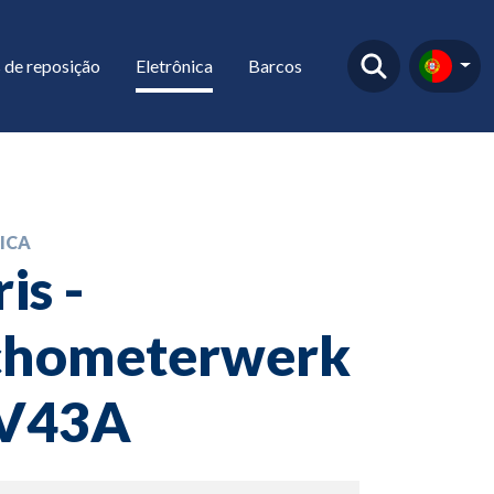
 de reposição
Eletrônica
Barcos
ICA
is -
chometerwerk
RV43A