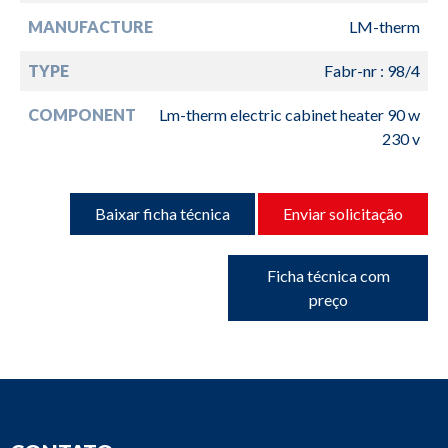
MANUFACTURE
LM-therm
TYPE
Fabr-nr : 98/4
COMPONENT
Lm-therm electric cabinet heater 90 w
230 v
Baixar ficha técnica
Enviar solicitação
Ficha técnica com
preço