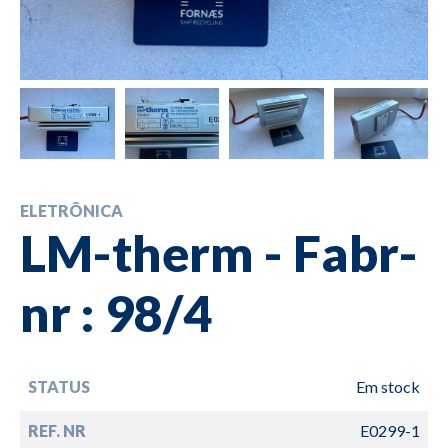
ELETRÔNICA
LM-therm - Fabr-
nr : 98/4
STATUS
Em stock
REF. NR
E0299-1