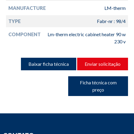
MANUFACTURE
LM-therm
TYPE
Fabr-nr : 98/4
COMPONENT
Lm-therm electric cabinet heater 90 w
230 v
Baixar ficha técnica
Enviar solicitação
Ficha técnica com
preço