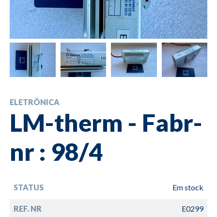
ELETRÔNICA
LM-therm - Fabr-
nr : 98/4
STATUS
Em stock
REF. NR
E0299