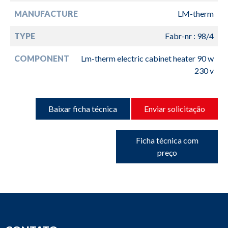
MANUFACTURE
LM-therm
TYPE
Fabr-nr : 98/4
COMPONENT
Lm-therm electric cabinet heater 90 w
230 v
Baixar ficha técnica
Enviar solicitação
Ficha técnica com
preço