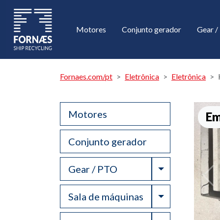
Motores
Conjunto gerador
Gear 
Fornaes.com/pt
Eletrônica
Eletrônica
Motores
Em
Conjunto gerador
Toggle Drop
Gear / PTO
Toggle Drop
Sala de máquinas