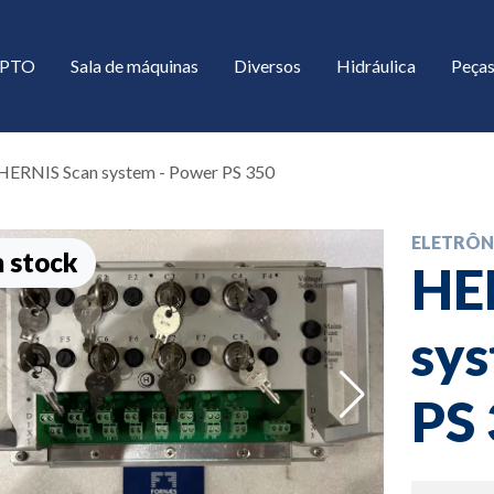
/ PTO
Sala de máquinas
Diversos
Hidráulica
Peças
HERNIS Scan system - Power PS 350
ELETRÔN
 stock
HE
sys
down
PS
down