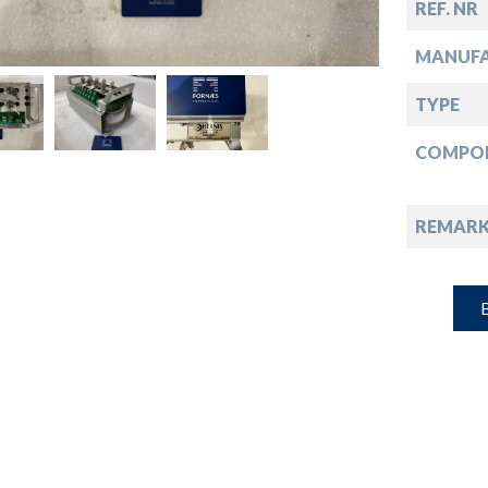
down
REF. NR
MANUF
down
TYPE
down
COMPO
down
REMARK
B