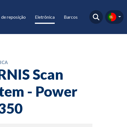
 de reposição
Eletrônica
Barcos
ICA
RNIS Scan
tem - Power
 350