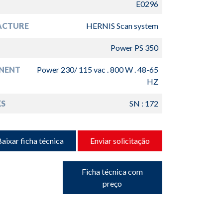
E0296
ACTURE
HERNIS Scan system
Power PS 350
NENT
Power 230/ 115 vac . 800 W . 48-65
HZ
S
SN : 172
aixar ficha técnica
Enviar solicitação
Ficha técnica com
preço