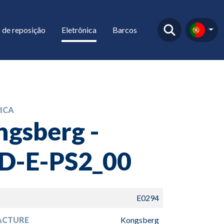
 de reposição
Eletrônica
Barcos
ICA
gsberg -
D-E-PS2_00
E0294
ACTURE
Kongsberg