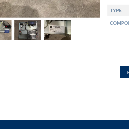
down
TYPE
down
COMPO
down
down
B