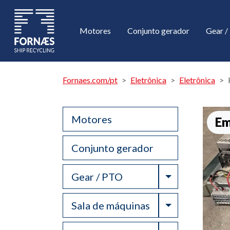
Motores
Conjunto gerador
Gear 
Fornaes.com/pt
Eletrônica
Eletrônica
Motores
Em
Conjunto gerador
Toggle Drop
Gear / PTO
Toggle Drop
Sala de máquinas