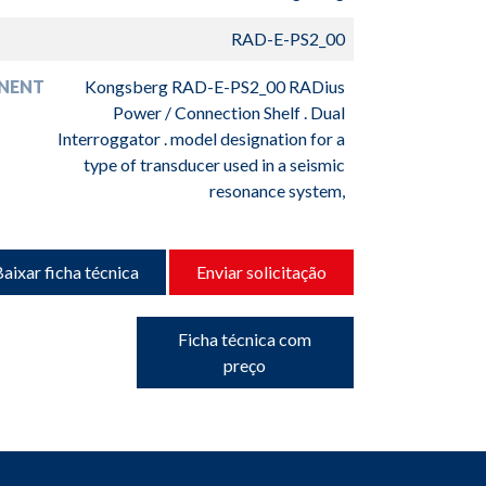
RAD-E-PS2_00
NENT
Kongsberg RAD-E-PS2_00 RADius
Power / Connection Shelf . Dual
Interroggator . model designation for a
type of transducer used in a seismic
resonance system,
aixar ficha técnica
Enviar solicitação
Ficha técnica com
preço