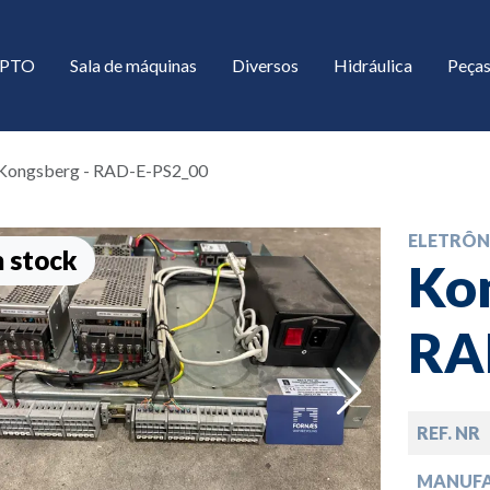
/ PTO
Sala de máquinas
Diversos
Hidráulica
Peças
Kongsberg - RAD-E-PS2_00
ELETRÔN
 stock
Kon
RA
down
REF. NR
down
MANUF