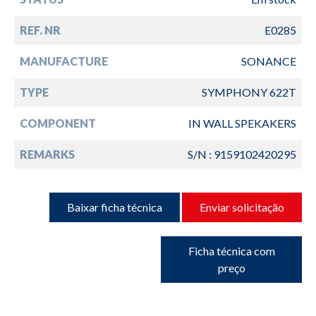
REF. NR
E0285
MANUFACTURE
SONANCE
TYPE
SYMPHONY 622T
COMPONENT
IN WALL SPEKAKERS
REMARKS
S/N : 9159102420295
Baixar ficha técnica
Enviar solicitação
Ficha técnica com
preço