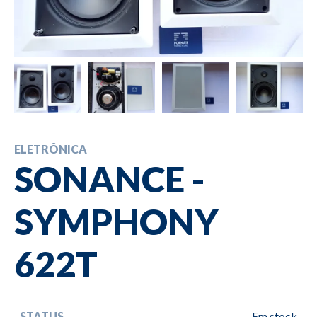
ELETRÔNICA
SONANCE -
SYMPHONY
622T
STATUS
Em stock