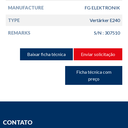
MANUFACTURE
FG ELEKTRONIK
TYPE
Vertärker E240
REMARKS
S/N : 307510
Baixar ficha técnica
Enviar solicitação
Ficha técnica com
preço
CONTATO