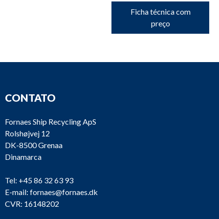
Ficha técnica com
preço
CONTATO
Fornaes Ship Recycling ApS
Rolshøjvej 12
DK-8500 Grenaa
Dinamarca
Tel:
+45 86 32 63 93
E-mail:
fornaes@fornaes.dk
CVR: 16148202