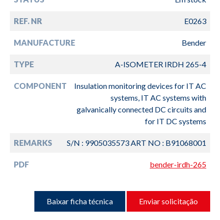
REF. NR
E0263
MANUFACTURE
Bender
TYPE
A-ISOMETER IRDH 265-4
COMPONENT
Insulation monitoring devices for IT AC
systems, IT AC systems with
galvanically connected DC circuits and
for IT DC systems
REMARKS
S/N : 9905035573 ART NO : B91068001
PDF
bender-irdh-265
Baixar ficha técnica
Enviar solicitação